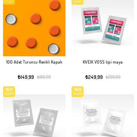
İNDIRIM
İNDIRIM
100 Adet Turuncu Renkli Kapak
KVEIK VOSS tipi maya
₺149,99
₺249,99
₺189,99
₺299,99
%17
%13
İNDIRIM
İNDIRIM