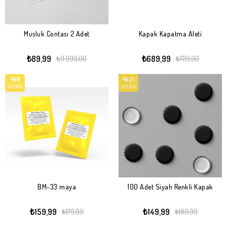
Musluk Contası 2 Adet
Kapak Kapatma Aleti
₺89,99
₺689,99
₺9.999,00
₺729,99
%11
%21
İNDIRIM
İNDIRIM
BM-33 maya
100 Adet Siyah Renkli Kapak
₺159,99
₺149,99
₺179,99
₺189,99