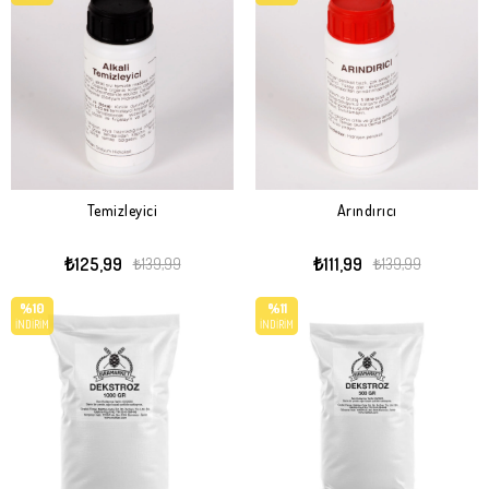
Temizleyici
Arındırıcı
₺125,99
₺111,99
₺139,99
₺139,99
%10
%11
İNDIRIM
İNDIRIM