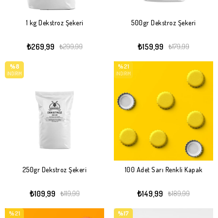
1 kg Dekstroz Şekeri
500gr Dekstroz Şekeri
₺269,99
₺159,99
₺299,99
₺179,99
%8
%21
İNDIRIM
İNDIRIM
250gr Dekstroz Şekeri
100 Adet Sarı Renkli Kapak
₺109,99
₺149,99
₺119,99
₺189,99
%21
%17