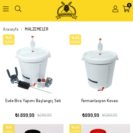
0
Kapat
Anasayfa
MALZEMELER
>
%10
%20
İNDIRIM
İNDIRIM
Evde Bira Yapımı Başlangıç Seti
Fermantasyon Kovası
₺1.899,99
₺999,99
₺2.110,99
₺1.249,99
%10
%20
İNDIRIM
İNDIRIM