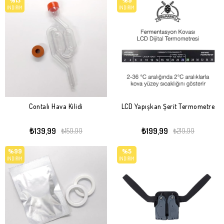
%13
%9
İNDIRIM
İNDIRIM
Contalı Hava Kilidi
LCD Yapışkan Şerit Termometre
₺139,99
₺199,99
₺159,99
₺219,99
%99
%5
İNDIRIM
İNDIRIM