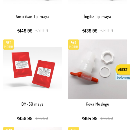
Amerikan Tip maya
İngiliz Tip maya
₺149,99
₺139,99
₺179,99
₺159,99
%11
%8
İNDIRIM
İNDIRIM
Aktif
ANKET
anket
bulunma
BM-58 maya
Kova Musluğu
₺159,99
₺164,99
₺179,99
₺179,99