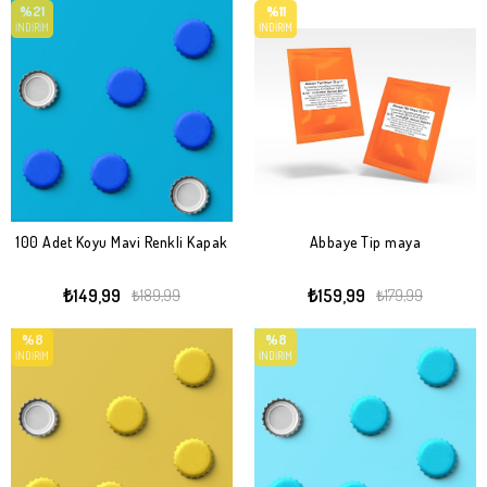
%21
%11
İNDIRIM
İNDIRIM
100 Adet Koyu Mavi Renkli Kapak
Abbaye Tip maya
₺149,99
₺159,99
₺189,99
₺179,99
%8
%8
İNDIRIM
İNDIRIM