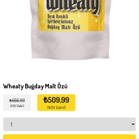
Wheaty Buğday Malt Özü
₺509,99
₺656,99
(KDV Dahil)
(KDV Dahil)