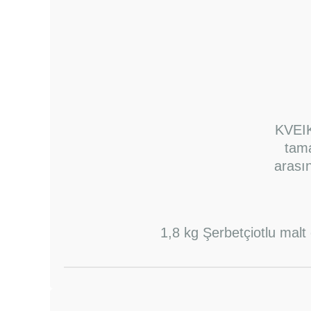
KVEIK
tama
arası
1,8 kg Şerbetçiotlu mal