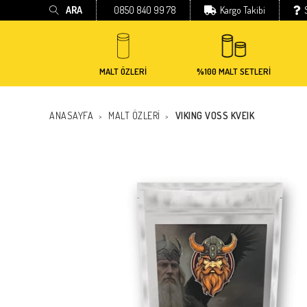
ARA
0850 840 99 78
Kargo Takibi
MALT ÖZLERİ
%100 MALT SETLERİ
ANASAYFA
MALT ÖZLERİ
VIKING VOSS KVEIK
>
>