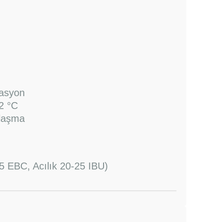
tasyon
32
°C
nlaşma
5 EBC, Acılık 20-25 IBU)