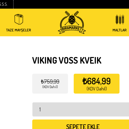
S.S.S.
TAZE MAYŞELER
MALTLAR
VIKING VOSS KVEIK
₺684,99
₺759,99
(KDV Dahil)
(KDV Dahil)