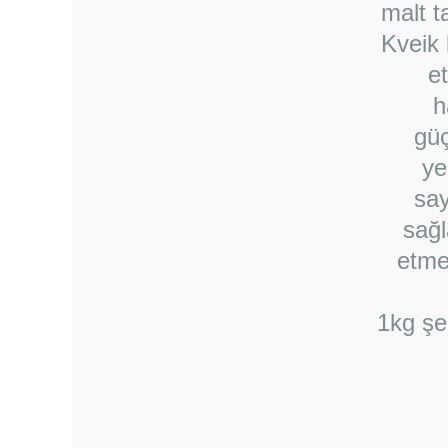
malt t
Kveik 
et
h
gü
ye
say
sağl
etme
1kg şe