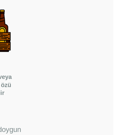
veya
 özü
ir
 doygun