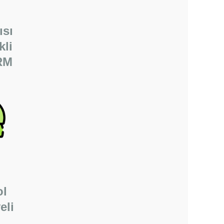
ısı
kli
RM
ol
eli