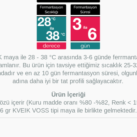
 maya ile 28 - 38 °C arasında 3-6 günde ferrman
mlanır. Bu ürün için tavsiye ettiğimiz sıcaklık 25-
ndadır ve en az 10 gün fermantasyon süresi, olgu
adına daha iyi bir tat profili sağlayacaktır.
Ürün İçeriği
t özü içerir (Kuru madde oranı %80 -%82, Renk < 1
6 gr KVEIK VOSS tipi maya ile birlikte gelmektedir.