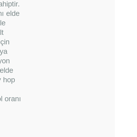
hiptir.
nı elde
le
lt
çin
aya
yon
 elde
y hop
l oranı