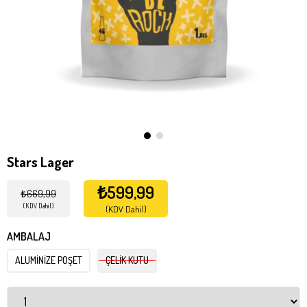
Stars Lager
₺599,99
₺669,99
(KDV Dahil)
(KDV Dahil)
AMBALAJ
ALUMİNİZE POŞET
ÇELİK KUTU