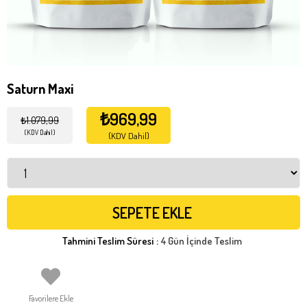
Saturn Maxi
₺969,99
₺1.079,99
(KDV Dahil)
(KDV Dahil)
Tahmini Teslim Süresi
:
4 Gün İçinde Teslim
Favorilere Ekle