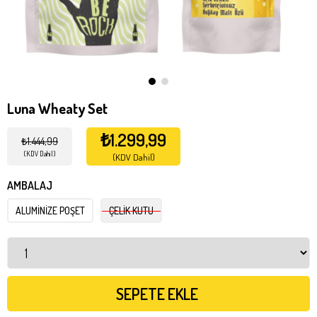
Luna Wheaty Set
₺1.299,99
₺1.444,99
(KDV Dahil)
(KDV Dahil)
AMBALAJ
ALUMİNİZE POŞET
ÇELİK KUTU