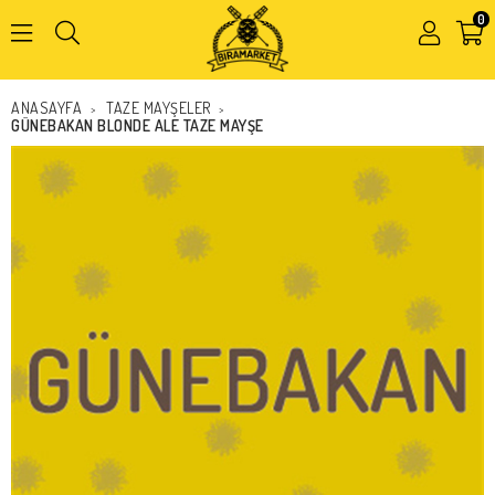
0
Kapat
ANASAYFA
TAZE MAYŞELER
>
>
GÜNEBAKAN BLONDE ALE TAZE MAYŞE