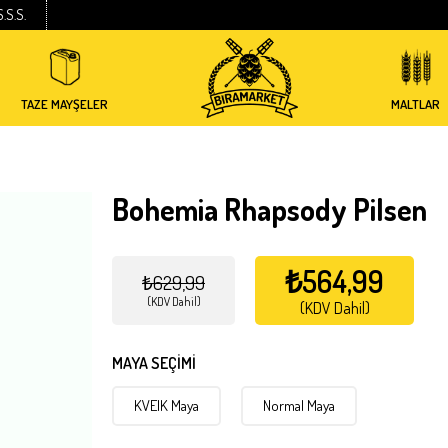
S.S.S.
TAZE MAYŞELER
MALTLAR
Bohemia Rhapsody Pilsen
₺564,99
₺629,99
(KDV Dahil)
(KDV Dahil)
MAYA SEÇİMİ
KVEIK Maya
Normal Maya