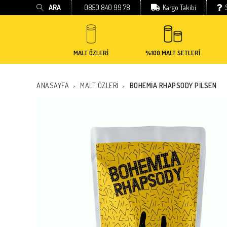
ARA
0850 840 99 78
Kargo Takibi
MALT ÖZLERİ
%100 MALT SETLERİ
ANASAYFA
MALT ÖZLERİ
BOHEMIA RHAPSODY PILSEN
>
>