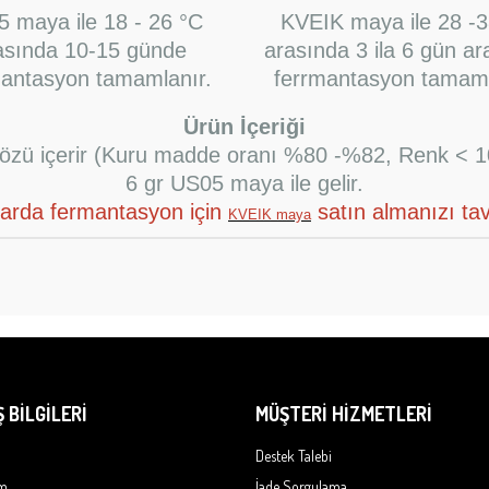
 maya ile 18 - 26 °C
KVEIK maya ile 28 -3
asında 10-15 günde
arasında 3 ila 6 gün ar
mantasyon tamamlanır.
ferrmantasyon tamaml
Ürün İçeriği
t özü içerir (Kuru madde oranı %80 -%82, Renk < 1
6 gr US05 maya ile gelir.
larda fermantasyon için
satın almanızı tav
KVEIK maya
Ş BİLGİLERİ
MÜŞTERİ HİZMETLERİ
Destek Talebi
im
İade Sorgulama