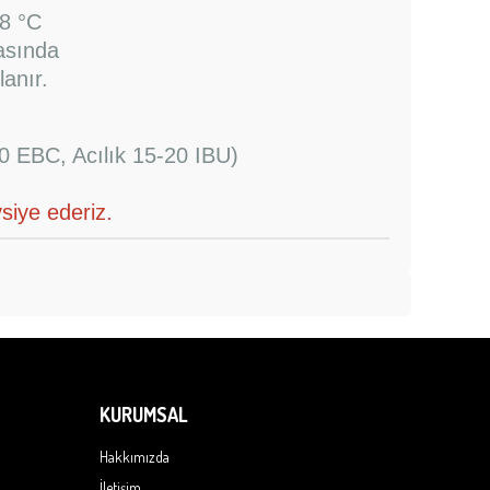
8 °C
asında
anır.
0 EBC, Acılık 15-20 IBU)
siye ederiz.
KURUMSAL
Hakkımızda
İletişim