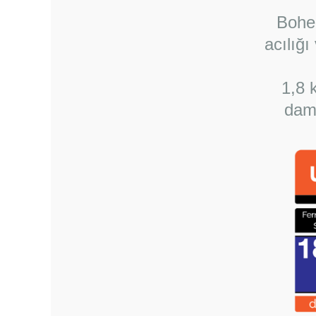
Bohem
acılığı
1,8 
dama