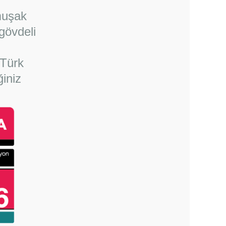
muşak
 gövdeli
 Türk
iniz