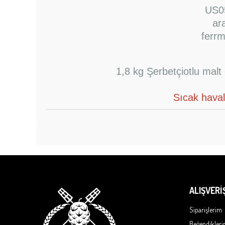
US05
ar
ferr
1,8 kg Şerbetçiotlu mal
Sıcak hava
ALIŞVERİ
Siparişlerim
Beğendikler