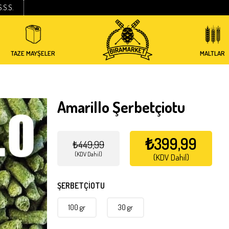
S.S.S.
TAZE MAYŞELER
MALTLAR
Amarillo Şerbetçiotu
₺399,99
₺449,99
(KDV Dahil)
(KDV Dahil)
ŞERBETÇİOTU
100 gr
30 gr