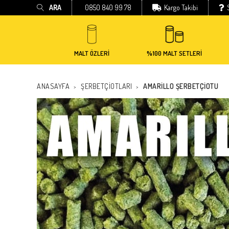
ARA
0850 840 99 78
Kargo Takibi
MALT ÖZLERİ
%100 MALT SETLERİ
ANASAYFA
ŞERBETÇİOTLARI
AMARILLO ŞERBETÇIOTU
>
>